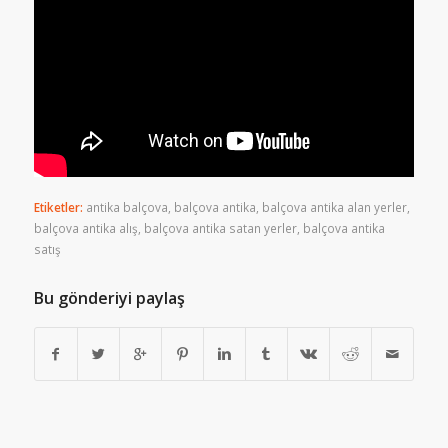
Etiketler:
antika balçova
,
balçova antika
,
balçova antika alan yerler
,
balçova antika alış
,
balçova antika satan yerler
,
balçova antika
satış
Bu gönderiyi paylaş