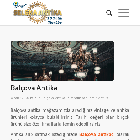
Balçova Antika
/
/
Ocak 17, 2019
in
Balçova Antika
tarafından
İzmir Antika
Balçova antika mağazamızda aradığınız vintage ve antika
ürünleri kolayca bulabilirsiniz. Tarihi değeri olan birçok
ürünü size özel fırsatlarla temin edebilirsiniz.
Antika alıp satmak istediğinizde
Balçova antikaci
olarak