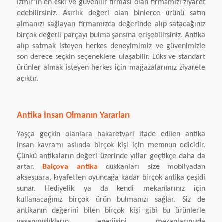
İzmir’in en eski ve güvenilir firması olan firmamızı ziyaret
edebilirsiniz. Asırlık değeri olan binlerce ürünü satın
almanızı sağlayan firmamızda değerinde alıp satacağınız
birçok değerli parçayı bulma şansına erişebilirsiniz. Antika
alıp satmak isteyen herkes deneyimimiz ve güvenimizle
son derece seçkin seçeneklere ulaşabilir. Lüks ve standart
ürünler almak isteyen herkes için mağazalarımız ziyarete
açıktır.
Antika İnsan Olmanın Yararları
Yaşça geçkin olanlara hakaretvari ifade edilen antika
insan kavramı aslında birçok kişi için memnun edicidir.
Çünkü antikaların değeri üzerinde yıllar geçtikçe daha da
artar.
Balçova antika
dükkanları size mobilyadan
aksesuara, kıyafetten oyuncağa kadar birçok antika çeşidi
sunar. Hediyelik ya da kendi mekanlarınız için
kullanacağınız birçok ürün bulmanızı sağlar. Siz de
antikanın değerini bilen birçok kişi gibi bu ürünlerle
yaşanmışlıkların enerjisini mekanlarınızda