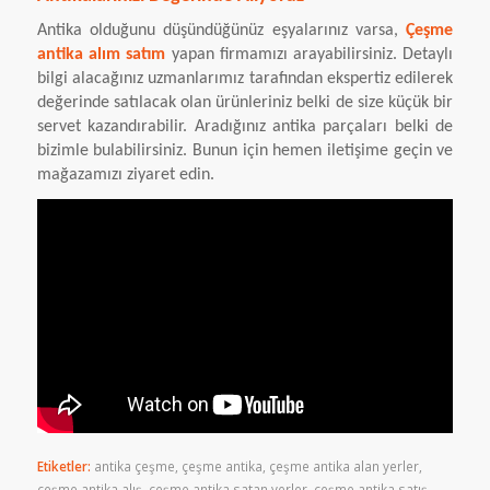
Antika olduğunu düşündüğünüz eşyalarınız varsa,
Çeşme
antika alım satım
yapan firmamızı arayabilirsiniz. Detaylı
bilgi alacağınız uzmanlarımız tarafından ekspertiz edilerek
değerinde satılacak olan ürünleriniz belki de size küçük bir
servet kazandırabilir. Aradığınız antika parçaları belki de
bizimle bulabilirsiniz. Bunun için hemen iletişime geçin ve
mağazamızı ziyaret edin.
Etiketler:
antika çeşme
,
çeşme antika
,
çeşme antika alan yerler
,
çeşme antika alış
,
çeşme antika satan yerler
,
çeşme antika satış