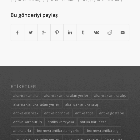
Bu gönderiyi paylaş
ETIKETLER
alsancak antika
alsancak antika alan yerler
alsancak antika alış
alsancak antika satan yerler
alsancak antika satış
antika alsancak
antika bornova
antika foça
antika göztepe
antika karaburun
antika karşıyaka
antika narlıdere
antika urla
bornova antika alan yerler
bornova antika alış
bornova antika satan yerler
bornova antika satış
foça antika