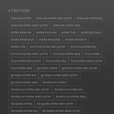
ETIKETLER
alsancak antika
alsancak antika alan yerler
alsancak antika alış
alsancak antika satan yerler
alsancak antika satış
antika alsancak
antika bornova
antika foça
antika göztepe
antika karaburun
antika karşıyaka
antika narlıdere
antika urla
bornova antika alan yerler
bornova antika alış
bornova antika satan yerler
bornova antika satış
foça antika
foça antika alan yerler
foça antika alış
foça antika satan yerler
foça antika satış
göztepe antika
göztepe antika alan yerler
göztepe antika alış
göztepe antika satan yerler
göztepe antika satış
karaburun antika
karaburun antika alan yerler
karaburun antika alış
karaburun antika satan yerler
karaburun antika satış
karşıyaka antika
karşıyaka antika alan yerler
karşıyaka antika alış
karşıyaka antika satan yerler