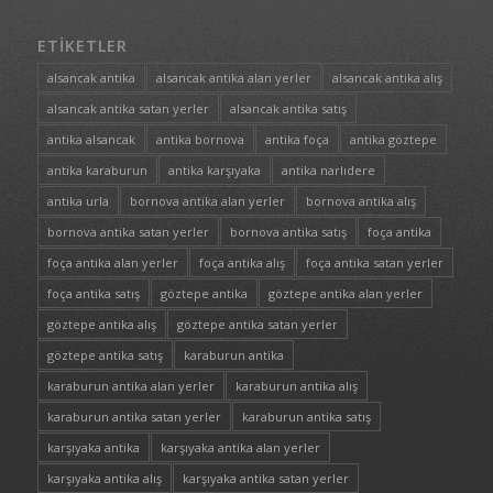
ETIKETLER
alsancak antika
alsancak antika alan yerler
alsancak antika alış
alsancak antika satan yerler
alsancak antika satış
antika alsancak
antika bornova
antika foça
antika göztepe
antika karaburun
antika karşıyaka
antika narlıdere
antika urla
bornova antika alan yerler
bornova antika alış
bornova antika satan yerler
bornova antika satış
foça antika
foça antika alan yerler
foça antika alış
foça antika satan yerler
foça antika satış
göztepe antika
göztepe antika alan yerler
göztepe antika alış
göztepe antika satan yerler
göztepe antika satış
karaburun antika
karaburun antika alan yerler
karaburun antika alış
karaburun antika satan yerler
karaburun antika satış
karşıyaka antika
karşıyaka antika alan yerler
karşıyaka antika alış
karşıyaka antika satan yerler