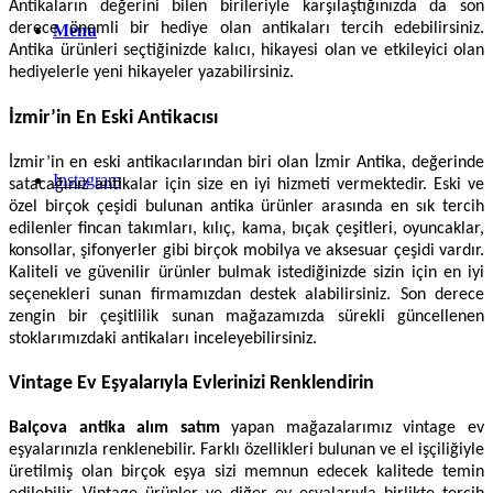
Antikaların değerini bilen birileriyle karşılaştığınızda da son
derece önemli bir hediye olan antikaları tercih edebilirsiniz.
Menu
Antika ürünleri seçtiğinizde kalıcı, hikayesi olan ve etkileyici olan
hediyelerle yeni hikayeler yazabilirsiniz.
İzmir’in En Eski Antikacısı
İzmir’in en eski antikacılarından biri olan İzmir Antika, değerinde
Instagram
satacağınız antikalar için size en iyi hizmeti vermektedir. Eski ve
özel birçok çeşidi bulunan antika ürünler arasında en sık tercih
edilenler fincan takımları, kılıç, kama, bıçak çeşitleri, oyuncaklar,
konsollar, şifonyerler gibi birçok mobilya ve aksesuar çeşidi vardır.
Kaliteli ve güvenilir ürünler bulmak istediğinizde sizin için en iyi
seçenekleri sunan firmamızdan destek alabilirsiniz. Son derece
zengin bir çeşitlilik sunan mağazamızda sürekli güncellenen
stoklarımızdaki antikaları inceleyebilirsiniz.
Vintage Ev Eşyalarıyla Evlerinizi Renklendirin
Balçova antika alım satım
yapan mağazalarımız vintage ev
eşyalarınızla renklenebilir. Farklı özellikleri bulunan ve el işçiliğiyle
üretilmiş olan birçok eşya sizi memnun edecek kalitede temin