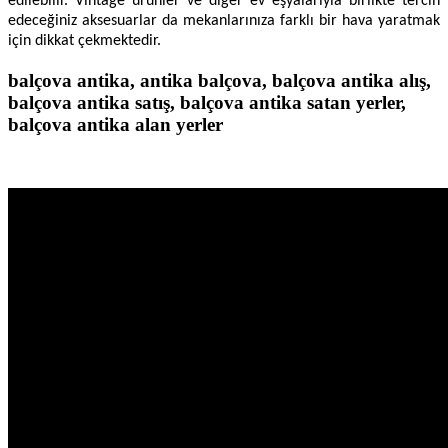
edilebilir. Vintage ürünler ve diğer ev eşyalarıyla birlikte tercih
edeceğiniz aksesuarlar da mekanlarınıza farklı bir hava yaratmak
için dikkat çekmektedir.
balçova antika, antika balçova, balçova antika alış,
balçova antika satış, balçova antika satan yerler,
balçova antika alan yerler