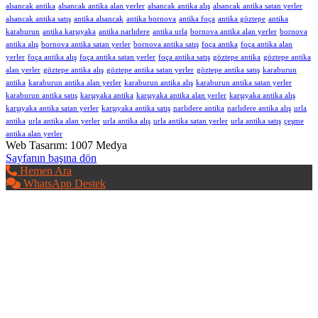
alsancak antika
alsancak antika alan yerler
alsancak antika alış
alsancak antika satan yerler
alsancak antika satış
antika alsancak
antika bornova
antika foça
antika göztepe
antika
karaburun
antika karşıyaka
antika narlıdere
antika urla
bornova antika alan yerler
bornova
antika alış
bornova antika satan yerler
bornova antika satış
foça antika
foça antika alan
yerler
foça antika alış
foça antika satan yerler
foça antika satış
göztepe antika
göztepe antika
alan yerler
göztepe antika alış
göztepe antika satan yerler
göztepe antika satış
karaburun
antika
karaburun antika alan yerler
karaburun antika alış
karaburun antika satan yerler
karaburun antika satış
karşıyaka antika
karşıyaka antika alan yerler
karşıyaka antika alış
karşıyaka antika satan yerler
karşıyaka antika satış
narlıdere antika
narlıdere antika alış
urla
antika
urla antika alan yerler
urla antika alış
urla antika satan yerler
urla antika satış
çeşme
antika alan yerler
Web Tasarım: 1007 Medya
Sayfanın başına dön
Hemen Ara
WhatsApp Destek