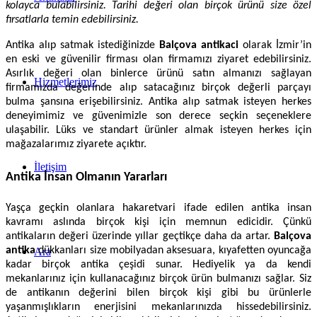
kolayca bulabilirsiniz. Tarihi değeri olan birçok ürünü size özel
fırsatlarla temin edebilirsiniz.
Antika alıp satmak istediğinizde
Balçova antikaci
olarak İzmir’in
en eski ve güvenilir firması olan firmamızı ziyaret edebilirsiniz.
Asırlık değeri olan binlerce ürünü satın almanızı sağlayan
Hizmetlerimiz
firmamızda değerinde alıp satacağınız birçok değerli parçayı
bulma şansına erişebilirsiniz. Antika alıp satmak isteyen herkes
deneyimimiz ve güvenimizle son derece seçkin seçeneklere
ulaşabilir. Lüks ve standart ürünler almak isteyen herkes için
mağazalarımız ziyarete açıktır.
İletişim
Antika İnsan Olmanın Yararları
Yaşça geçkin olanlara hakaretvari ifade edilen antika insan
kavramı aslında birçok kişi için memnun edicidir. Çünkü
antikaların değeri üzerinde yıllar geçtikçe daha da artar.
Balçova
antika
dükkanları size mobilyadan aksesuara, kıyafetten oyuncağa
Ara
kadar birçok antika çeşidi sunar. Hediyelik ya da kendi
mekanlarınız için kullanacağınız birçok ürün bulmanızı sağlar. Siz
de antikanın değerini bilen birçok kişi gibi bu ürünlerle
yaşanmışlıkların enerjisini mekanlarınızda hissedebilirsiniz.