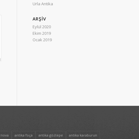
Urla Antika
ARŞIV
Eylül 2020
Ekim 2019
Ocak 2019
rnova
antika foça
antika göztepe
antika karaburun