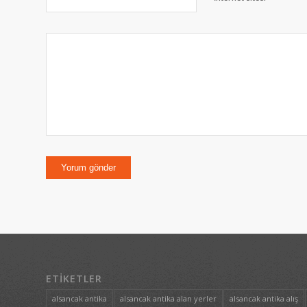
ETIKETLER
alsancak antika
alsancak antika alan yerler
alsancak antika alış