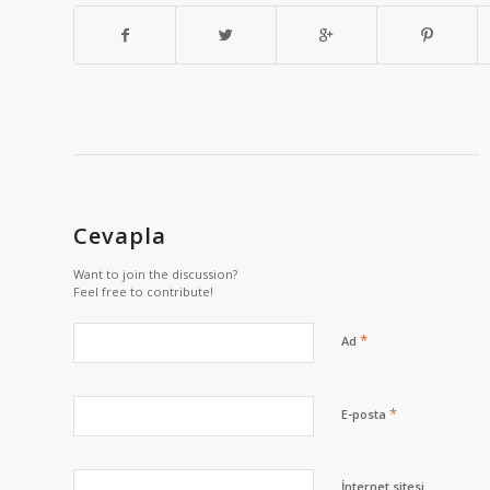
Cevapla
Want to join the discussion?
Feel free to contribute!
*
Ad
*
E-posta
İnternet sitesi