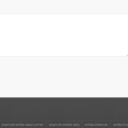
alsancak antika satan yerler
alsancak antika satış
antika alsancak
antika bo