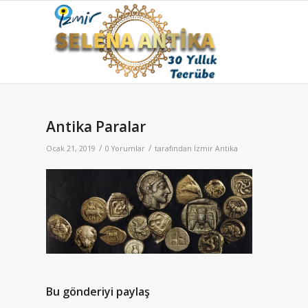
Antika Paralar
/
/
Ocak 21, 2019
0 Yorumlar
tarafından
İzmir Antika
Bu gönderiyi paylaş