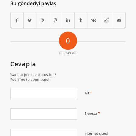
Bu gönderiyi paylaş
0
CEVAPLAR
Cevapla
Want to join the discussion?
Feel free to contribute!
*
Ad
*
E-posta
İnternet sitesi