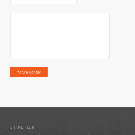
ETIKETLER