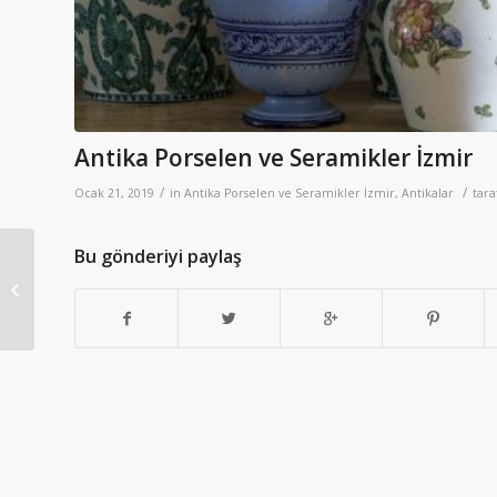
Antika Porselen ve Seramikler İzmir
/
/
Ocak 21, 2019
in
Antika Porselen ve Seramikler İzmir
,
Antikalar
tar
Bu gönderiyi paylaş
Antika Cam Objeler
İzmir