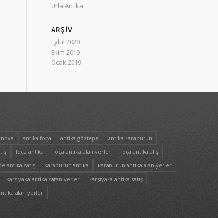
Urla Antika
ARŞIV
Eylül 2020
Ekim 2019
Ocak 2019
rnova
antika foça
antika göztepe
antika karaburun
tış
foça antika
foça antika alan yerler
foça antika alış
e antika satış
karaburun antika
karaburun antika alan yerler
karşıyaka antika satan yerler
karşıyaka antika satış
ntika alan yerler