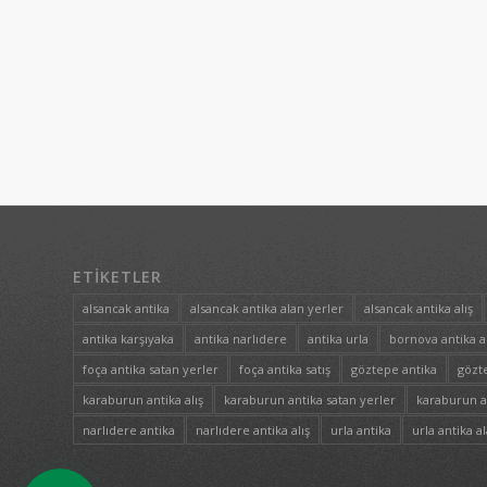
ETIKETLER
alsancak antika
alsancak antika alan yerler
alsancak antika alış
antika karşıyaka
antika narlıdere
antika urla
bornova antika a
foça antika satan yerler
foça antika satış
göztepe antika
gözte
karaburun antika alış
karaburun antika satan yerler
karaburun an
narlıdere antika
narlıdere antika alış
urla antika
urla antika a