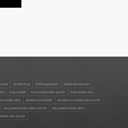
rnova
antika foça
antika göztepe
antika karaburun
tış
foça antika
foça antika alan yerler
foça antika alış
e antika satış
karaburun antika
karaburun antika alan yerler
karşıyaka antika satan yerler
karşıyaka antika satış
ntika alan yerler