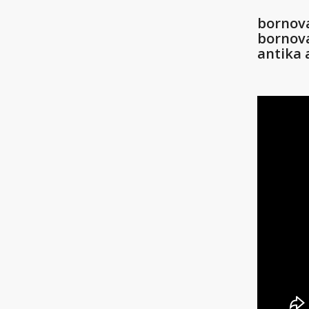
bornov
bornova
antika 