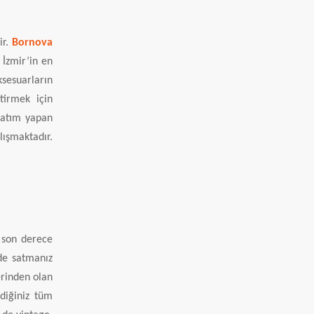
ir.
Bornova
İzmir’in en
ksesuarların
ştirmek için
 satım yapan
lışmaktadır.
z son derece
nde satmanız
erinden olan
ediğiniz tüm