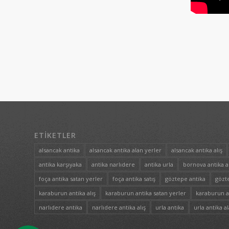
ETIKETLER
alsancak antika
alsancak antika alan yerler
alsancak antika alış
antika karşıyaka
antika narlıdere
antika urla
bornova antika a
foça antika satan yerler
foça antika satış
göztepe antika
gözte
karaburun antika alış
karaburun antika satan yerler
karaburun an
narlıdere antika
narlıdere antika alış
urla antika
urla antika a