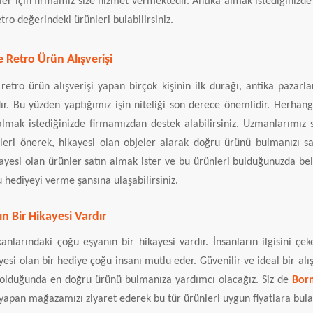
ler için firmamız size hizmet vermektedir. Antika almak istediğinizde
tro değerindeki ürünleri bulabilirsiniz.
 Retro Ürün Alışverişi
retro ürün alışverişi yapan birçok kişinin ilk durağı, antika pazarla
ır. Bu yüzden yaptığımız işin niteliği son derece önemlidir. Herhang
lmak istediğinizde firmamızdan destek alabilirsiniz. Uzmanlarımız s
eri önerek, hikayesi olan objeler alarak doğru ürünü bulmanızı sa
kayesi olan ürünler satın almak ister ve bu ürünleri bulduğunuzda be
u hediyeyi verme şansına ulaşabilirsiniz.
n Bir Hikayesi Vardır
anlarındaki çoğu eşyanın bir hikayesi vardır. İnsanların ilgisini çe
yesi olan bir hediye çoğu insanı mutlu eder. Güvenilir ve ideal bir alış
 olduğunda en doğru ürünü bulmanıza yardımcı olacağız. Siz de
Born
yapan mağazamızı ziyaret ederek bu tür ürünleri uygun fiyatlara bulabi