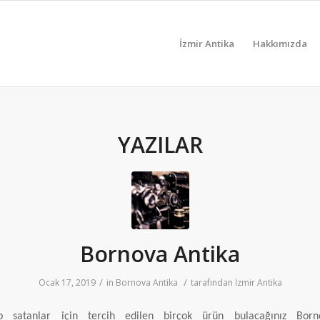
İzmir Antika
Hakkımızda
YAZILAR
Bornova Antika
/
/
Ocak 17, 2019
in
Bornova Antika
tarafından
İzmir Antika
ıp satanlar için tercih edilen birçok ürün bulacağınız Born