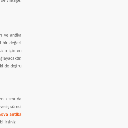
 de vintage,
rı ve antika
i bir değeri
izin için en
ğlayacaktır.
lki de doğru
ken kısmı da
veriş süreci
ova antika
lirsiniz.