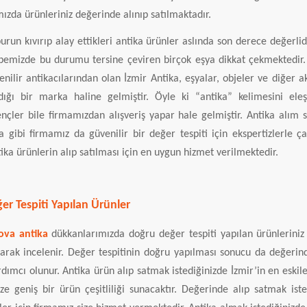
ızda ürünleriniz değerinde alınıp satılmaktadır.
urun kıvırıp alay ettikleri antika ürünler aslında son derece değerlid
bemizde bu durumu tersine çeviren birçok eşya dikkat çekmektedir. 
enilir antikacılarından olan İzmir Antika, eşyalar, objeler ve diğer a
ldığı bir marka haline gelmiştir. Öyle ki “antika” kelimesini ele
nçler bile firmamızdan alışveriş yapar hale gelmiştir. Antika alım
a gibi firmamız da güvenilir bir değer tespiti için ekspertizlerle ça
ika ürünlerin alıp satılması için en uygun hizmet verilmektedir.
er Tespiti Yapılan Ürünler
ova antika
dükkanlarımızda doğru değer tespiti yapılan ürünlerini
larak incelenir. Değer tespitinin doğru yapılması sonucu da değeri
ardımcı olunur. Antika ürün alıp satmak istediğinizde İzmir’in en eskil
ze geniş bir ürün çeşitliliği sunacaktır. Değerinde alıp satmak ist