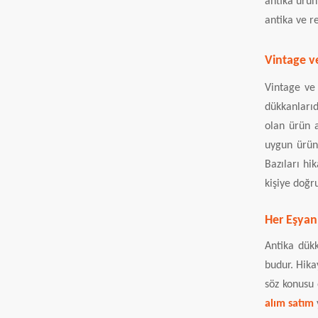
antika ürün
antika ve re
Vintage ve
Vintage ve 
dükkanlarıd
olan ürün a
uygun ürünl
Bazıları hi
kişiye doğr
Her Eşyanı
Antika dükk
budur. Hika
söz konusu
alım satım