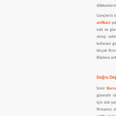
dükkanlarım
Gençlerin b
antikaci
şu
eski ve güv
alınıp satı
kullanan ge
birçok firm
Böylece ant
Doğru Değ
İzmir
Born
güvenilir o
için size y
firmamız si