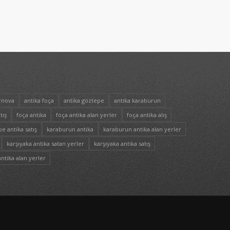
rnova
antika foça
antika göztepe
antika karaburun
tış
foça antika
foça antika alan yerler
foça antika alış
e antika satış
karaburun antika
karaburun antika alan yerler
karşıyaka antika satan yerler
karşıyaka antika satış
ntika alan yerler