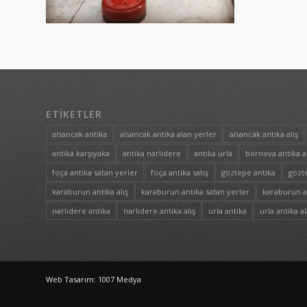
ETIKETLER
alsancak antika
alsancak antika alan yerler
alsancak antika alış
antika karşıyaka
antika narlıdere
antika urla
bornova antika a
foça antika satan yerler
foça antika satış
göztepe antika
gözte
karaburun antika alış
karaburun antika satan yerler
karaburun an
narlıdere antika
narlıdere antika alış
urla antika
urla antika a
Web Tasarım: 1007 Medya