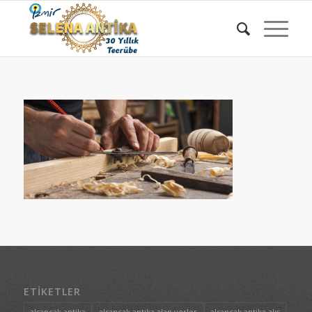
ETIKETLER
alsancak antika
alsancak antika alan yerler
alsancak antika alış